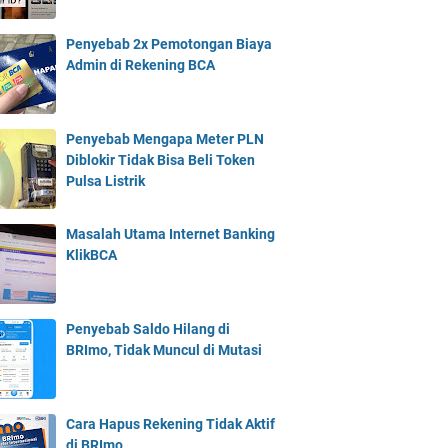
Penyebab 2x Pemotongan Biaya
Admin di Rekening BCA
Penyebab Mengapa Meter PLN
Diblokir Tidak Bisa Beli Token
Pulsa Listrik
Masalah Utama Internet Banking
KlikBCA
Penyebab Saldo Hilang di
BRImo, Tidak Muncul di Mutasi
Cara Hapus Rekening Tidak Aktif
di BRImo