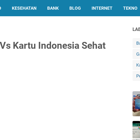
O
KESEHATAN
BANK
BLOG
INTERNET
TEKNO
LA
Vs Kartu Indonesia Sehat
B
G
K
P