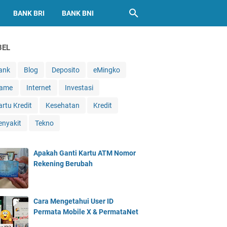
BANK BRI
BANK BNI
BEL
ank
Blog
Deposito
eMingko
ame
Internet
Investasi
artu Kredit
Kesehatan
Kredit
enyakit
Tekno
Apakah Ganti Kartu ATM Nomor
Rekening Berubah
Cara Mengetahui User ID
Permata Mobile X & PermataNet