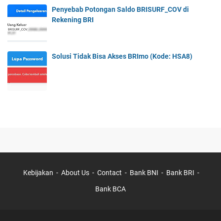
Penyebab Potongan Saldo BRISURF_COV di
Rekening BRI
Solusi Tidak Bisa Akses BRImo (Kode: HSA8)
Kebijakan
About Us
Contact
Bank BNI
Bank BRI
Bank BCA