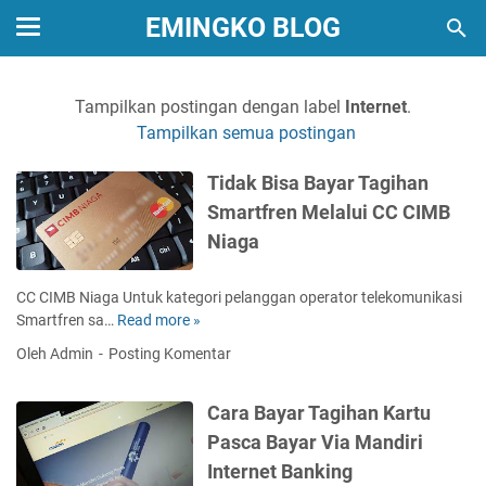
EMINGKO BLOG
Tampilkan postingan dengan label
Internet
.
Tampilkan semua postingan
Tidak Bisa Bayar Tagihan
Smartfren Melalui CC CIMB
Niaga
CC CIMB Niaga Untuk kategori pelanggan operator telekomunikasi
Smartfren sa…
Read more »
T
i
Oleh Admin
Posting Komentar
d
a
Cara Bayar Tagihan Kartu
k
B
Pasca Bayar Via Mandiri
i
Internet Banking
s