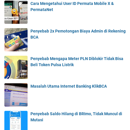
u
Cara Mengetahui User ID Permata Mobile X &
h
k
PermataNet
e
S
n
m
t
a
i
Penyebab 2x Pemotongan Biaya Admin di Rekening
r
k
BCA
t
a
f
n
r
C
e
Penyebab Mengapa Meter PLN Diblokir Tidak Bisa
D
n
Beli Token Pulsa Listrik
M
&
A
R
&
o
E
Masalah Utama Internet Banking KlikBCA
u
V
t
D
e
O
r
B
T
Penyebab Saldo Hilang di BRImo, Tidak Muncul di
e
P
Mutasi
r
-
a