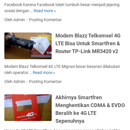
n
t
a
Facebook Karena Facebook telah tumbuh besar menjadi jejaring
M
u
g
sosial dengan …
Read more »
C
e
P
a
a
Oleh Admin
Posting Komentar
l
a
l
r
a
s
B
a
l
c
Modem Blazz Telkomsel 4G
e
T
u
a
l
a
LTE Bisa Untuk Smartfren &
i
B
i
m
Router TP-Link MR3420 v2
C
a
&
b
C
y
K
a
C
a
i
h
Modem Blazz Telkomsel 4G LTE Migrasi besar-besaran dilakukan
I
r
r
S
oleh operator …
Read more »
M
M
V
i
a
o
Oleh Admin
Posting Komentar
B
i
m
l
d
N
a
i
d
e
i
M
T
Akhirnya Smartfren
o
m
a
a
u
A
B
Menghentikan CDMA & EVDO
g
n
n
k
l
Beralih ke 4G LTE
a
d
e
u
a
i
Sepenuhnya
s
n
z
r
G
F
z