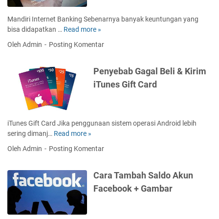
a
B
Mandiri Internet Banking Sebenarnya banyak keuntungan yang
a
bisa didapatkan …
Read more »
C
y
a
Oleh Admin
Posting Komentar
a
r
r
a
Penyebab Gagal Beli & Kirim
T
B
a
a
iTunes Gift Card
g
y
i
a
h
r
a
T
iTunes Gift Card Jika penggunaan sistem operasi Android lebih
n
a
sering dimanj…
Read more »
P
S
g
e
Oleh Admin
Posting Komentar
m
i
n
a
h
y
r
Cara Tambah Saldo Akun
a
e
t
n
b
Facebook + Gambar
f
K
a
r
a
b
e
r
G