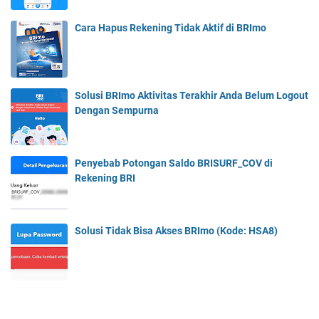
L
l
i
i
Cara Hapus Rekening Tidak Aktif di BRImo
n
h
k
k
M
e
R
4
3
Solusi BRImo Aktivitas Terakhir Anda Belum Logout
G
4
Dengan Sempurna
L
2
T
0
E
v
S
Penyebab Potongan Saldo BRISURF_COV di
2
e
Rekening BRI
p
e
n
Solusi Tidak Bisa Akses BRImo (Kode: HSA8)
u
h
n
y
a