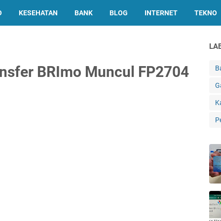
O
KESEHATAN
BANK
BLOG
INTERNET
TEKNO
LA
ansfer BRImo Muncul FP2704
B
G
K
P