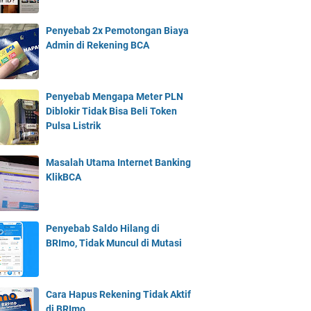
Penyebab 2x Pemotongan Biaya
Admin di Rekening BCA
Penyebab Mengapa Meter PLN
Diblokir Tidak Bisa Beli Token
Pulsa Listrik
Masalah Utama Internet Banking
KlikBCA
Penyebab Saldo Hilang di
BRImo, Tidak Muncul di Mutasi
Cara Hapus Rekening Tidak Aktif
di BRImo