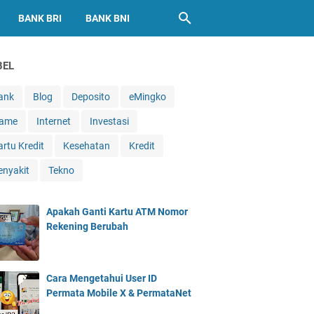
BANK BRI
BANK BNI
BEL
ank
Blog
Deposito
eMingko
ame
Internet
Investasi
artu Kredit
Kesehatan
Kredit
enyakit
Tekno
Apakah Ganti Kartu ATM Nomor
Rekening Berubah
Cara Mengetahui User ID
Permata Mobile X & PermataNet